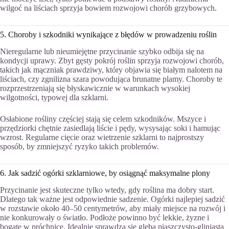
wilgoć na liściach sprzyja bowiem rozwojowi chorób grzybowych.
5. Choroby i szkodniki wynikające z błędów w prowadzeniu roślin
Nieregularne lub nieumiejętne przycinanie szybko odbija się na
kondycji uprawy. Zbyt gęsty pokrój roślin sprzyja rozwojowi chorób,
takich jak mączniak prawdziwy, który objawia się białym nalotem na
liściach, czy zgnilizna szara powodująca brunatne plamy. Choroby te
rozprzestrzeniają się błyskawicznie w warunkach wysokiej
wilgotności, typowej dla szklarni.
Osłabione rośliny częściej stają się celem szkodników. Mszyce i
przędziorki chętnie zasiedlają liście i pędy, wysysając soki i hamując
wzrost. Regularne cięcie oraz wietrzenie szklarni to najprostszy
sposób, by zmniejszyć ryzyko takich problemów.
6. Jak sadzić ogórki szklarniowe, by osiągnąć maksymalne plony
Przycinanie jest skuteczne tylko wtedy, gdy roślina ma dobry start.
Dlatego tak ważne jest odpowiednie sadzenie. Ogórki najlepiej sadzić
w rozstawie około 40–50 centymetrów, aby miały miejsce na rozwój i
nie konkurowały o światło. Podłoże powinno być lekkie, żyzne i
bogate w próchnicę. Idealnie sprawdza się gleba piaszczysto-gliniasta