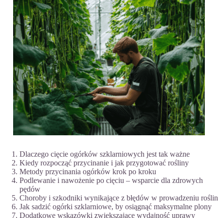
Dlaczego cięcie ogórków szklarniowych jest tak ważne
Kiedy rozpocząć przycinanie i jak przygotować rośliny
Metody przycinania ogórków krok po kroku
Podlewanie i nawożenie po cięciu – wsparcie dla zdrowych
pędów
Choroby i szkodniki wynikające z błędów w prowadzeniu roślin
Jak sadzić ogórki szklarniowe, by osiągnąć maksymalne plony
Dodatkowe wskazówki zwiększające wydajność uprawy