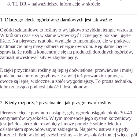
TL;DR – najważniejsze informacje w skrócie
1. Dlaczego cięcie ogórków szklarniowych jest tak ważne
Ogórki szklarniowe to rośliny o wyjątkowo szybkim tempie wzrostu.
W krótkim czasie są w stanie wytworzyć liczne pędy boczne i gęste
liście. Na pierwszy rzut oka wygląda to imponująco, ale w praktyce
nadmiar zielonej masy odbiera energię owocom. Regularne cięcie
sprawia, że roślina koncentruje się na produkcji dorodnych ogórków,
zamiast inwestować siły w zbędne pędy.
Dzięki przycinaniu rośliny są lepiej doświetlone, przewiewne i mniej
podatne na choroby grzybowe. Łatwiej też prowadzić uprawę –
owoce są lepiej widoczne, a zbiór wygodniejszy. To prosta technika,
która znacząco podnosi jakość i ilość plonów.
2. Kiedy rozpocząć przycinanie i jak przygotować rośliny
Pierwsze cięcie powinno nastąpić, gdy ogórek osiągnie około 30–40
centymetrów wysokości. W tym momencie jego system korzeniowy
jest już dostatecznie rozwinięty i może poradzić sobie z lekkim
osłabieniem spowodowanym zabiegiem. Najpierw usuwa się pędy
boczne i liście w dolnej części rośliny – do wysokości mniej więcej pół