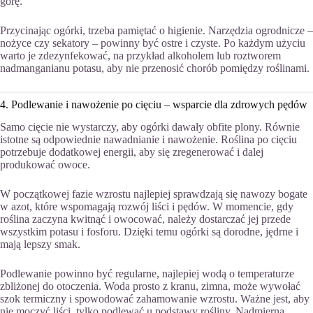
górę.
Przycinając ogórki, trzeba pamiętać o higienie. Narzędzia ogrodnicze –
nożyce czy sekatory – powinny być ostre i czyste. Po każdym użyciu
warto je zdezynfekować, na przykład alkoholem lub roztworem
nadmanganianu potasu, aby nie przenosić chorób pomiędzy roślinami.
4. Podlewanie i nawożenie po cięciu – wsparcie dla zdrowych pędów
Samo cięcie nie wystarczy, aby ogórki dawały obfite plony. Równie
istotne są odpowiednie nawadnianie i nawożenie. Roślina po cięciu
potrzebuje dodatkowej energii, aby się zregenerować i dalej
produkować owoce.
W początkowej fazie wzrostu najlepiej sprawdzają się nawozy bogate
w azot, które wspomagają rozwój liści i pędów. W momencie, gdy
roślina zaczyna kwitnąć i owocować, należy dostarczać jej przede
wszystkim potasu i fosforu. Dzięki temu ogórki są dorodne, jędrne i
mają lepszy smak.
Podlewanie powinno być regularne, najlepiej wodą o temperaturze
zbliżonej do otoczenia. Woda prosto z kranu, zimna, może wywołać
szok termiczny i spowodować zahamowanie wzrostu. Ważne jest, aby
nie moczyć liści, tylko podlewać u podstawy rośliny. Nadmierna