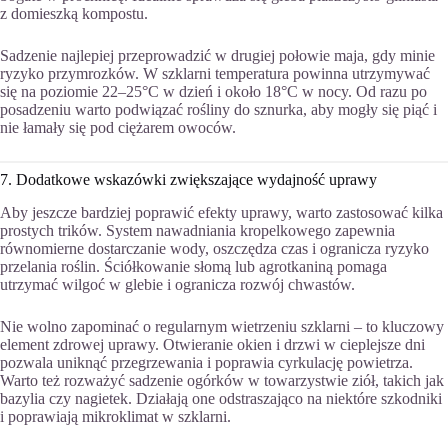
z domieszką kompostu.
Sadzenie najlepiej przeprowadzić w drugiej połowie maja, gdy minie
ryzyko przymrozków. W szklarni temperatura powinna utrzymywać
się na poziomie 22–25°C w dzień i około 18°C w nocy. Od razu po
posadzeniu warto podwiązać rośliny do sznurka, aby mogły się piąć i
nie łamały się pod ciężarem owoców.
7. Dodatkowe wskazówki zwiększające wydajność uprawy
Aby jeszcze bardziej poprawić efekty uprawy, warto zastosować kilka
prostych trików. System nawadniania kropelkowego zapewnia
równomierne dostarczanie wody, oszczędza czas i ogranicza ryzyko
przelania roślin. Ściółkowanie słomą lub agrotkaniną pomaga
utrzymać wilgoć w glebie i ogranicza rozwój chwastów.
Nie wolno zapominać o regularnym wietrzeniu szklarni – to kluczowy
element zdrowej uprawy. Otwieranie okien i drzwi w cieplejsze dni
pozwala uniknąć przegrzewania i poprawia cyrkulację powietrza.
Warto też rozważyć sadzenie ogórków w towarzystwie ziół, takich jak
bazylia czy nagietek. Działają one odstraszająco na niektóre szkodniki
i poprawiają mikroklimat w szklarni.