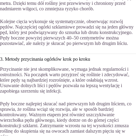
metra. Dzięki temu dół rośliny jest przewiewny i chroniony przed
nadmiarem wilgoci, co zmniejsza ryzyko chorób.
Kolejne cięcia wykonuje się systematycznie, obserwując rozwój
pędów. Najczęściej ogórki szklarniowe prowadzi się na jeden główny
pęd, który jest podwiązywany do sznurka lub drutu konstrukcyjnego.
Pędy boczne powyżej pierwszych 40–50 centymetrów można
pozostawiać, ale należy je skracać po pierwszym lub drugim liściu.
3. Metody przycinania ogórków krok po kroku
Przycinanie nie jest skomplikowane, wymaga jednak regularności i
ostrożności. Na początek warto przyjrzeć się roślinie i zdecydować,
które pędy są najbardziej rozrośnięte, a które osłabiają wzrost.
Usuwanie dolnych liści i pędów pozwala na lepszą wentylację i
zapobiega szerzeniu się infekcji.
Pędy boczne najlepiej skracać nad pierwszym lub drugim liściem, co
sprawia, że roślina wciąż się rozwija, ale w sposób bardziej
kontrolowany. Ważnym etapem jest również uszczykiwanie
wierzchołka pędu głównego, kiedy dotrze on do górnej części
konstrukcji szklarni. Zatrzymanie wzrostu na tej wysokości zmusza
roślinę do skupienia się na owocach zamiast dalszym pięciu się w