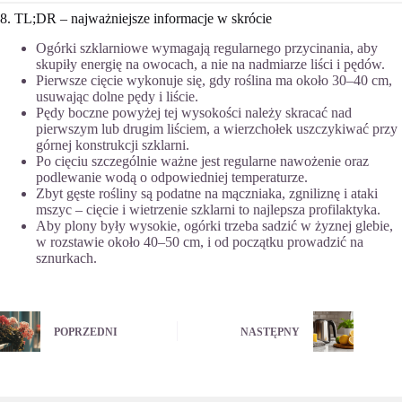
8. TL;DR – najważniejsze informacje w skrócie
Ogórki szklarniowe wymagają regularnego przycinania, aby
skupiły energię na owocach, a nie na nadmiarze liści i pędów.
Pierwsze cięcie wykonuje się, gdy roślina ma około 30–40 cm,
usuwając dolne pędy i liście.
Pędy boczne powyżej tej wysokości należy skracać nad
pierwszym lub drugim liściem, a wierzchołek uszczykiwać przy
górnej konstrukcji szklarni.
Po cięciu szczególnie ważne jest regularne nawożenie oraz
podlewanie wodą o odpowiedniej temperaturze.
Zbyt gęste rośliny są podatne na mączniaka, zgniliznę i ataki
mszyc – cięcie i wietrzenie szklarni to najlepsza profilaktyka.
Aby plony były wysokie, ogórki trzeba sadzić w żyznej glebie,
w rozstawie około 40–50 cm, i od początku prowadzić na
sznurkach.
POPRZEDNI
NASTĘPNY