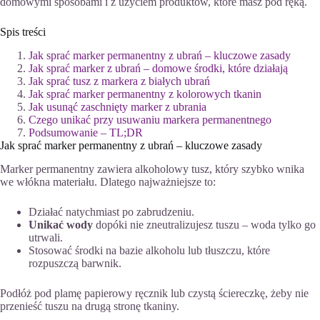
domowymi sposobami i z użyciem produktów, które masz pod ręką.
Spis treści
Jak sprać marker permanentny z ubrań – kluczowe zasady
Jak sprać marker z ubrań – domowe środki, które działają
Jak sprać tusz z markera z białych ubrań
Jak sprać marker permanentny z kolorowych tkanin
Jak usunąć zaschnięty marker z ubrania
Czego unikać przy usuwaniu markera permanentnego
Podsumowanie – TL;DR
Jak sprać marker permanentny z ubrań – kluczowe zasady
Marker permanentny zawiera alkoholowy tusz, który szybko wnika
we włókna materiału. Dlatego najważniejsze to:
Działać natychmiast po zabrudzeniu.
Unikać wody
dopóki nie zneutralizujesz tuszu – woda tylko go
utrwali.
Stosować środki na bazie alkoholu lub tłuszczu, które
rozpuszczą barwnik.
Podłóż pod plamę papierowy ręcznik lub czystą ściereczkę, żeby nie
przenieść tuszu na drugą stronę tkaniny.