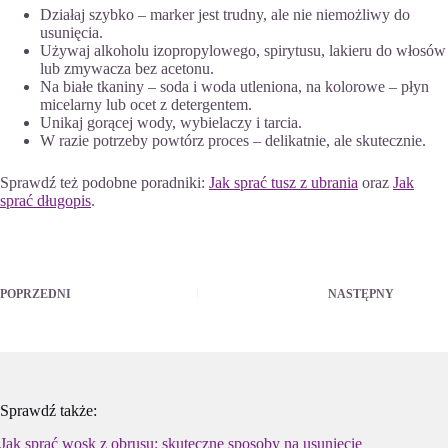
Działaj szybko – marker jest trudny, ale nie niemożliwy do
usunięcia.
Używaj alkoholu izopropylowego, spirytusu, lakieru do włosów
lub zmywacza bez acetonu.
Na białe tkaniny – soda i woda utleniona, na kolorowe – płyn
micelarny lub ocet z detergentem.
Unikaj gorącej wody, wybielaczy i tarcia.
W razie potrzeby powtórz proces – delikatnie, ale skutecznie.
Sprawdź też podobne poradniki:
Jak sprać tusz z ubrania
oraz
Jak
sprać długopis
.
POPRZEDNI
NASTĘPNY
Sprawdź także:
Jak sprać wosk z obrusu: skuteczne sposoby na usunięcie