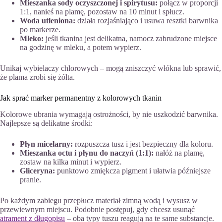
Mieszanka sody oczyszczonej i spirytusu:
połącz w proporcji
1:1, nanieś na plamę, pozostaw na 10 minut i spłucz.
Woda utleniona:
działa rozjaśniająco i usuwa resztki barwnika
po markerze.
Mleko:
jeśli tkanina jest delikatna, namocz zabrudzone miejsce
na godzinę w mleku, a potem wypierz.
Unikaj wybielaczy chlorowych – mogą zniszczyć włókna lub sprawić,
że plama zrobi się żółta.
Jak sprać marker permanentny z kolorowych tkanin
Kolorowe ubrania wymagają ostrożności, by nie uszkodzić barwnika.
Najlepsze są delikatne środki:
Płyn micelarny:
rozpuszcza tusz i jest bezpieczny dla koloru.
Mieszanka octu i płynu do naczyń (1:1):
nałóż na plamę,
zostaw na kilka minut i wypierz.
Gliceryna:
punktowo zmiękcza pigment i ułatwia późniejsze
pranie.
Po każdym zabiegu przepłucz materiał zimną wodą i wysusz w
przewiewnym miejscu. Podobnie postępuj, gdy chcesz usunąć
atrament z długopisu
– oba typy tuszu reagują na te same substancje.