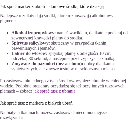
Jak sprać marker z ubrań – domowe środki, które działają
Najlepsze rezultaty dają środki, które rozpuszczają alkoholowy
pigment:
Alkohol izopropylowy:
nanieś wacikiem, delikatnie pocieraj od
zewnętrznej krawędzi plamy do środka.
Spirytus salicylowy:
skuteczny w przypadku tkanin
bawełnianych i jeansów.
Lakier do włosów:
spryskaj plamę z odległości 10 cm,
odczekaj 30 sekund, a następnie przetrzyj czystą szmatką.
Zmywacz do paznokci (bez acetonu):
dobry dla tkanin
syntetycznych, ale zawsze testuj w niewidocznym miejscu.
Po zastosowaniu jednego z tych środków wypierz ubranie w chłodnej
wodzie. Podobne preparaty przydadzą się też przy innych tuszowych
plamach – zobacz
jak sprać tusz z ubrania
.
Jak sprać tusz z markera z białych ubrań
Na białych tkaninach możesz zastosować nieco mocniejsze
rozwiązania: