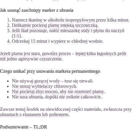
Jak usunąć zaschnięty marker z ubrania
Namocz tkaninę w alkoholu izopropylowym przez kilka minut.
Delikatnie pocieraj plamę miękką szczoteczką.
Jeśli ślad pozostaje, nałóż mieszankę sody i płynu do naczyń
(1:1).
Odczekaj 15 minut i wypierz w chłodnej wodzie.
Jeżeli plama jest stara, powtórz proces – lepiej kilka łagodnych prób
niż jedno agresywne czyszczenie.
Czego unikać przy usuwaniu markera permanentnego
Nie używaj gorącej wody – tusz się utrwali.
Nie stosuj wybielaczy chlorowych.
Nie pocieraj zbyt mocno, aby nie rozetrzeć plamy.
Nie susz ubrania, dopóki nie zniknie całkowicie.
Zawsze testuj środek na niewidocznej części materiału, zwłaszcza przy
ubraniach z elastanem lub poliestrem.
Podsumowanie – TL;DR