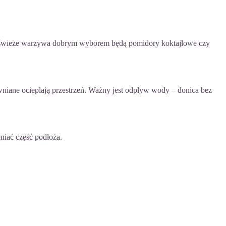
cych świeże warzywa dobrym wyborem będą pomidory koktajlowe czy
niane ocieplają przestrzeń. Ważny jest odpływ wody – donica bez
niać część podłoża.