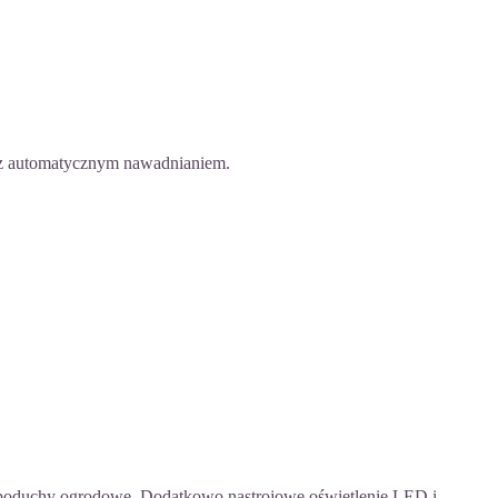
yć z automatycznym nawadnianiem.
czy poduchy ogrodowe. Dodatkowo nastrojowe oświetlenie LED i