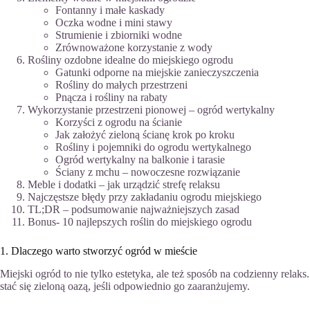
Fontanny i małe kaskady
Oczka wodne i mini stawy
Strumienie i zbiorniki wodne
Zrównoważone korzystanie z wody
Rośliny ozdobne idealne do miejskiego ogrodu
Gatunki odporne na miejskie zanieczyszczenia
Rośliny do małych przestrzeni
Pnącza i rośliny na rabaty
Wykorzystanie przestrzeni pionowej – ogród wertykalny
Korzyści z ogrodu na ścianie
Jak założyć zieloną ścianę krok po kroku
Rośliny i pojemniki do ogrodu wertykalnego
Ogród wertykalny na balkonie i tarasie
Ściany z mchu – nowoczesne rozwiązanie
Meble i dodatki – jak urządzić strefę relaksu
Najczęstsze błędy przy zakładaniu ogrodu miejskiego
TL;DR – podsumowanie najważniejszych zasad
Bonus- 10 najlepszych roślin do miejskiego ogrodu
1. Dlaczego warto stworzyć ogród w mieście
Miejski ogród to nie tylko estetyka, ale też sposób na codzienny rel
stać się zieloną oazą, jeśli odpowiednio go zaaranżujemy.