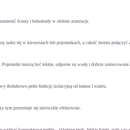
zamienić ściany i balustrady w zielone aranżacje.
liny sadzi się w kieszeniach lub pojemnikach, a całość można połącz
ące. Pojemniki muszą być lekkie, odporne na wodę i dobrze zamocowane.
wy dodatkowo pełni funkcję izolacyjną od hałasu i wiatru.
rzy tym prezentuje się niezwykle efektownie.
Warto wybrać kompaktowe meble – składane stoły, lekkie fotele, pufy 