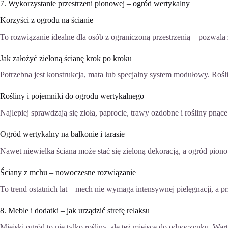
7. Wykorzystanie przestrzeni pionowej – ogród wertykalny
Korzyści z ogrodu na ścianie
To rozwiązanie idealne dla osób z ograniczoną przestrzenią – pozwala 
Jak założyć zieloną ścianę krok po kroku
Potrzebna jest konstrukcja, mata lub specjalny system modułowy. Roś
Rośliny i pojemniki do ogrodu wertykalnego
Najlepiej sprawdzają się zioła, paprocie, trawy ozdobne i rośliny pn
Ogród wertykalny na balkonie i tarasie
Nawet niewielka ściana może stać się zieloną dekoracją, a ogród piono
Ściany z mchu – nowoczesne rozwiązanie
To trend ostatnich lat – mech nie wymaga intensywnej pielęgnacji, a p
8. Meble i dodatki – jak urządzić strefę relaksu
Miejski ogród to nie tylko rośliny, ale też miejsce do odpoczynku. 