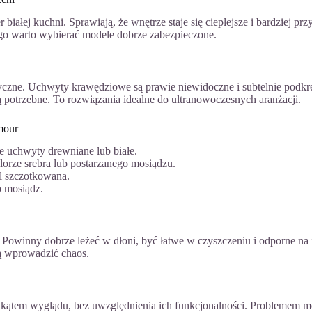
białej kuchni. Sprawiają, że wnętrze staje się cieplejsze i bardziej pr
ego warto wybierać modele dobrze zabezpieczone.
yczne. Uchwyty krawędziowe są prawie niewidoczne i subtelnie podkreśl
ą potrzebne. To rozwiązania idealne do ultranowoczesnych aranżacji.
mour
te uchwyty drewniane lub białe.
orze srebra lub postarzanego mosiądzu.
l szczotkowana.
b mosiądz.
. Powinny dobrze leżeć w dłoni, być łatwe w czyszczeniu i odporne na
gą wprowadzić chaos.
kątem wyglądu, bez uwzględnienia ich funkcjonalności. Problemem mo