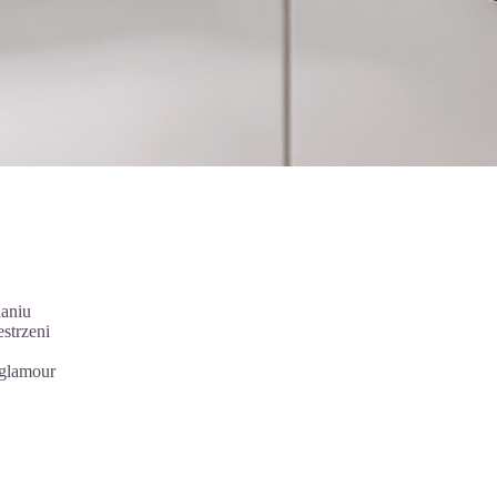
aniu
strzeni
 glamour