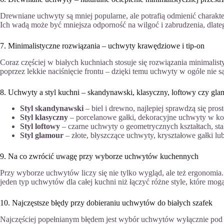
Drewniane uchwyty są mniej popularne, ale potrafią odmienić charakter 
Ich wadą może być mniejsza odporność na wilgoć i zabrudzenia, dlat
7. Minimalistyczne rozwiązania – uchwyty krawędziowe i tip-on
Coraz częściej w białych kuchniach stosuje się rozwiązania minimalist
poprzez lekkie naciśnięcie frontu – dzięki temu uchwyty w ogóle nie s
8. Uchwyty a styl kuchni – skandynawski, klasyczny, loftowy czy gla
Styl skandynawski
– biel i drewno, najlepiej sprawdzą się pros
Styl klasyczny
– porcelanowe gałki, dekoracyjne uchwyty w kol
Styl loftowy
– czarne uchwyty o geometrycznych kształtach, sta
Styl glamour
– złote, błyszczące uchwyty, kryształowe gałki lu
9. Na co zwrócić uwagę przy wyborze uchwytów kuchennych
Przy wyborze uchwytów liczy się nie tylko wygląd, ale też ergonomia
jeden typ uchwytów dla całej kuchni niż łączyć różne style, które mo
10. Najczęstsze błędy przy dobieraniu uchwytów do białych szafek
Najczęściej popełnianym błędem jest wybór uchwytów wyłącznie pod 