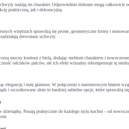
uchwyty nadają im charakter. Odpowiednio dobrane mogą całkowicie od
kcję praktyczną, jak i dekoracyjną.
snych wnętrzach sprawdzą się proste, geometryczne formy i stonowan
e zadziałają drewniane uchwyty.
worzą mocny kontrast z bielą, dodając meblom charakteru i nowoczesn
zność odcisków palców, ale ich efekt wizualny rekompensuje tę nied
jąc elegancję i nutę glamour. W połączeniu z marmurowym blatem wyg
ądz i szczotkowane złoto to bardziej subtelne opcje, które sprawdzą 
u
 w dziesiątkę. Pasują praktycznie do każdego stylu kuchni – od nowo
ent.
zeni