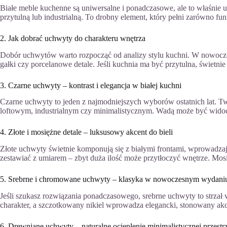
Białe meble kuchenne są uniwersalne i ponadczasowe, ale to właśnie 
przytulną lub industrialną. To drobny element, który pełni zarówno fun
2. Jak dobrać uchwyty do charakteru wnętrza
Dobór uchwytów warto rozpocząć od analizy stylu kuchni. W nowocze
gałki czy porcelanowe detale. Jeśli kuchnia ma być przytulna, świetni
3. Czarne uchwyty – kontrast i elegancja w białej kuchni
Czarne uchwyty to jeden z najmodniejszych wyborów ostatnich lat. T
loftowym, industrialnym czy minimalistycznym. Wadą może być widoc
4. Złote i mosiężne detale – luksusowy akcent do bieli
Złote uchwyty świetnie komponują się z białymi frontami, wprowadza
zestawiać z umiarem – zbyt duża ilość może przytłoczyć wnętrze. Mosi
5. Srebrne i chromowane uchwyty – klasyka w nowoczesnym wydani
Jeśli szukasz rozwiązania ponadczasowego, srebrne uchwyty to strzał
charakter, a szczotkowany nikiel wprowadza elegancki, stonowany akc
6. Drewniane uchwyty – naturalne ocieplenie minimalistycznej przestr