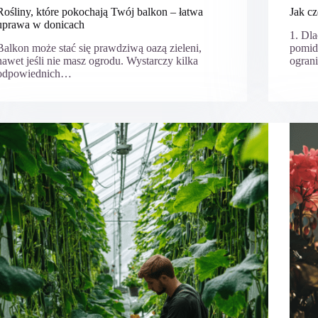
Rośliny, które pokochają Twój balkon – łatwa
Jak c
uprawa w donicach
1. Dl
Balkon może stać się prawdziwą oazą zieleni,
pomid
nawet jeśli nie masz ogrodu. Wystarczy kilka
ogran
odpowiednich…