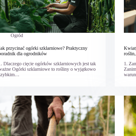
Ogród
Jak przycinać ogórki szklarniowe? Praktyczny
Kwiat
poradnik dla ogrodników
roślin
1. Dlaczego cięcie ogórków szklarniowych jest tak
1. Za
ważne Ogórki szklarniowe to rośliny o wyjątkowo
Zanim
szybkim…
warun