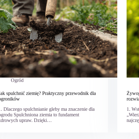
Ogród
Jak spulchnić ziemię? Praktyczny przewodnik dla
Żywop
ogroników
rozwi
1. Dlaczego spulchnianie gleby ma znaczenie dla
1. Ws
ogrodu Spulchniona ziemia to fundament
„Wier
zdrowych upraw. Dzięki…
najcz