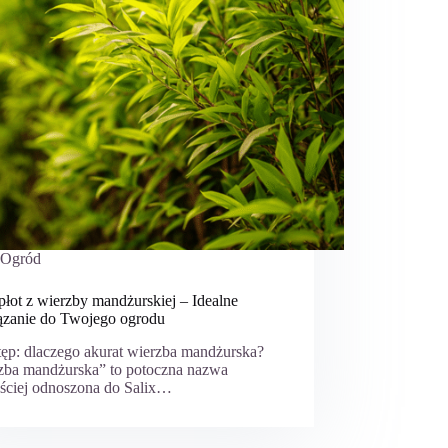
Ogród
łot z wierzby mandżurskiej – Idealne
ązanie do Twojego ogrodu
tęp: dlaczego akurat wierzba mandżurska?
zba mandżurska” to potoczna nazwa
ęściej odnoszona do Salix…