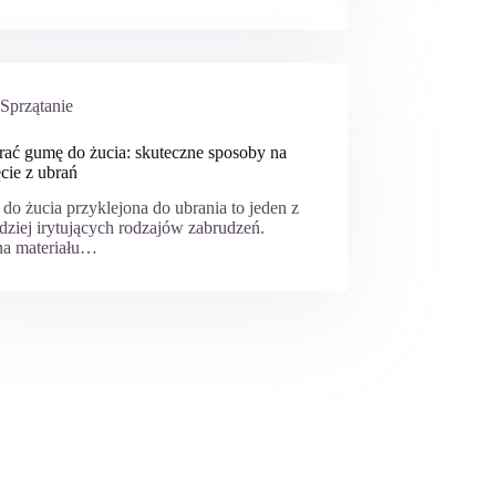
Sprzątanie
prać gumę do żucia: skuteczne sposoby na
cie z ubrań
o żucia przyklejona do ubrania to jeden z
dziej irytujących rodzajów zabrudzeń.
a materiału…