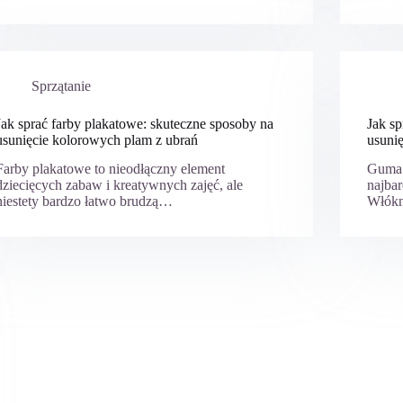
Sprzątanie
Jak sprać farby plakatowe: skuteczne sposoby na
Jak s
usunięcie kolorowych plam z ubrań
usunię
Farby plakatowe to nieodłączny element
Guma d
dziecięcych zabaw i kreatywnych zajęć, ale
najbar
niestety bardzo łatwo brudzą…
Włókn