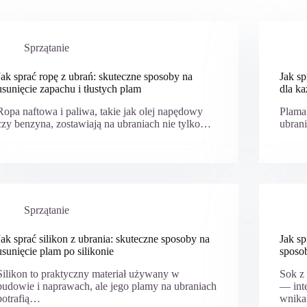
Sprzątanie
Jak sprać ropę z ubrań: skuteczne sposoby na
Jak sp
usunięcie zapachu i tłustych plam
dla ka
Ropa naftowa i paliwa, takie jak olej napędowy
Plama 
czy benzyna, zostawiają na ubraniach nie tylko…
ubrani
Sprzątanie
Jak sprać silikon z ubrania: skuteczne sposoby na
Jak s
usunięcie plam po silikonie
sposo
Silikon to praktyczny materiał używany w
Sok z
budowie i naprawach, ale jego plamy na ubraniach
— int
potrafią…
wnik