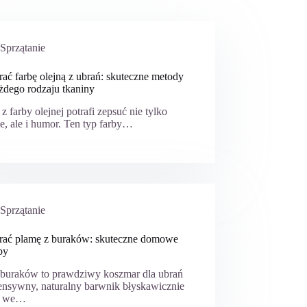
Sprzątanie
rać farbę olejną z ubrań: skuteczne metody
żdego rodzaju tkaniny
z farby olejnej potrafi zepsuć nie tylko
e, ale i humor. Ten typ farby…
Sprzątanie
prać plamę z buraków: skuteczne domowe
by
 buraków to prawdziwy koszmar dla ubrań
ensywny, naturalny barwnik błyskawicznie
a we…