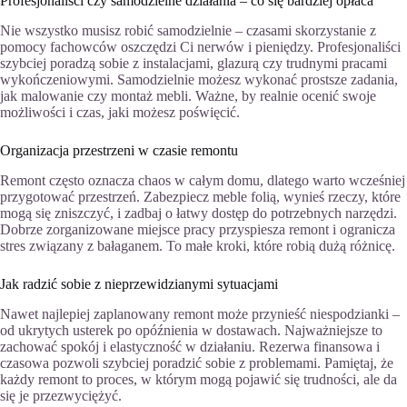
Profesjonaliści czy samodzielne działania – co się bardziej opłaca
Nie wszystko musisz robić samodzielnie – czasami skorzystanie z
pomocy fachowców oszczędzi Ci nerwów i pieniędzy. Profesjonaliści
szybciej poradzą sobie z instalacjami, glazurą czy trudnymi pracami
wykończeniowymi. Samodzielnie możesz wykonać prostsze zadania,
jak malowanie czy montaż mebli. Ważne, by realnie ocenić swoje
możliwości i czas, jaki możesz poświęcić.
Organizacja przestrzeni w czasie remontu
Remont często oznacza chaos w całym domu, dlatego warto wcześniej
przygotować przestrzeń. Zabezpiecz meble folią, wynieś rzeczy, które
mogą się zniszczyć, i zadbaj o łatwy dostęp do potrzebnych narzędzi.
Dobrze zorganizowane miejsce pracy przyspiesza remont i ogranicza
stres związany z bałaganem. To małe kroki, które robią dużą różnicę.
Jak radzić sobie z nieprzewidzianymi sytuacjami
Nawet najlepiej zaplanowany remont może przynieść niespodzianki –
od ukrytych usterek po opóźnienia w dostawach. Najważniejsze to
zachować spokój i elastyczność w działaniu. Rezerwa finansowa i
czasowa pozwoli szybciej poradzić sobie z problemami. Pamiętaj, że
każdy remont to proces, w którym mogą pojawić się trudności, ale da
się je przezwyciężyć.