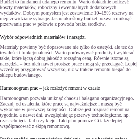
Budżet to fundament udanego remontu. Warto dokładnie policzyć
koszty materiałów, robocizny i ewentualnych dodatkowych
wydatków. Dobrym pomysłem jest zostawienie 10–15% rezerwy na
nieprzewidziane sytuacje. Jasno określony budżet pozwala uniknąć
przerwania prac w połowie z powodu braku środków.
Wybór odpowiednich materiałów i narzędzi
Materiały powinny być dopasowane nie tylko do estetyki, ale też do
trwałości i funkcjonalności. Warto porównywać produkty i wybierać
takie, które łączą dobrą jakość z rozsądną ceną. Równie istotne są
narzędzia – bez nich nawet prostsze prace mogą się przeciągać. Lepiej
wcześniej przygotować wszystko, niż w trakcie remontu biegać do
sklepu budowlanego.
Harmonogram prac – jak rozłożyć remont w czasie
Harmonogram pozwala uniknąć chaosu i bałaganu organizacyjnego.
Zacznij od ustalenia, które prace są najważniejsze i muszą być
wykonane w pierwszej kolejności. Dobrze jest rozpisać remont na
tygodnie, a nawet dni, uwzględniając przerwy technologiczne, np.
czas schnięcia farb czy kleju. Taki plan pomoże Ci także lepiej
współpracować z ekipą remontową.