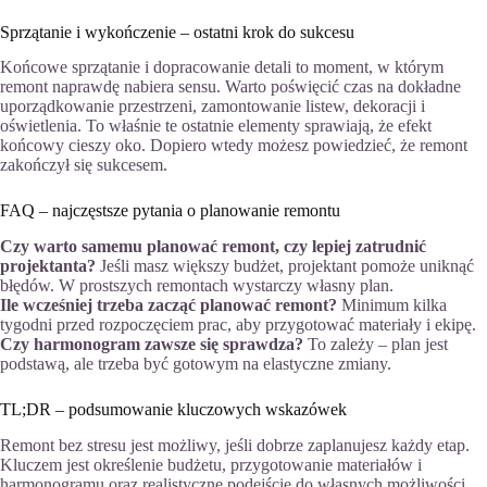
Sprzątanie i wykończenie – ostatni krok do sukcesu
Końcowe sprzątanie i dopracowanie detali to moment, w którym
remont naprawdę nabiera sensu. Warto poświęcić czas na dokładne
uporządkowanie przestrzeni, zamontowanie listew, dekoracji i
oświetlenia. To właśnie te ostatnie elementy sprawiają, że efekt
końcowy cieszy oko. Dopiero wtedy możesz powiedzieć, że remont
zakończył się sukcesem.
FAQ – najczęstsze pytania o planowanie remontu
Czy warto samemu planować remont, czy lepiej zatrudnić
projektanta?
Jeśli masz większy budżet, projektant pomoże uniknąć
błędów. W prostszych remontach wystarczy własny plan.
Ile wcześniej trzeba zacząć planować remont?
Minimum kilka
tygodni przed rozpoczęciem prac, aby przygotować materiały i ekipę.
Czy harmonogram zawsze się sprawdza?
To zależy – plan jest
podstawą, ale trzeba być gotowym na elastyczne zmiany.
TL;DR – podsumowanie kluczowych wskazówek
Remont bez stresu jest możliwy, jeśli dobrze zaplanujesz każdy etap.
Kluczem jest określenie budżetu, przygotowanie materiałów i
harmonogramu oraz realistyczne podejście do własnych możliwości.