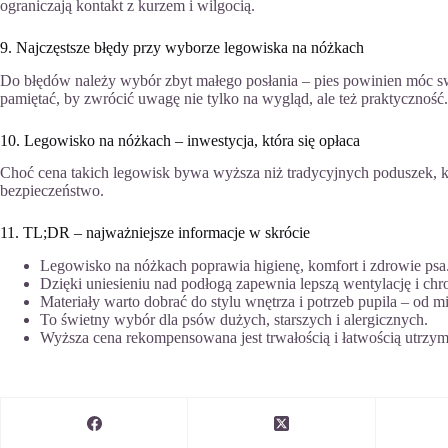
ograniczają kontakt z kurzem i wilgocią.
9. Najczęstsze błędy przy wyborze legowiska na nóżkach
Do błędów należy wybór zbyt małego posłania – pies powinien móc swo
pamiętać, by zwrócić uwagę nie tylko na wygląd, ale też praktyczność.
10. Legowisko na nóżkach – inwestycja, która się opłaca
Choć cena takich legowisk bywa wyższa niż tradycyjnych poduszek, korzy
bezpieczeństwo.
11. TL;DR – najważniejsze informacje w skrócie
Legowisko na nóżkach poprawia higienę, komfort i zdrowie psa
Dzięki uniesieniu nad podłogą zapewnia lepszą wentylację i ch
Materiały warto dobrać do stylu wnętrza i potrzeb pupila – od mi
To świetny wybór dla psów dużych, starszych i alergicznych.
Wyższa cena rekompensowana jest trwałością i łatwością utrzym