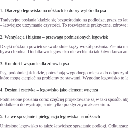
1. Dlaczego legowisko na nóżkach to dobry wybór dla psa
Tradycyjne posłania kładzie się bezpośrednio na podłodze, przez co ł
– łatwiejsze utrzymanie czystości. To rozwiązanie praktyczne, zdrowe 
2. Wentylacja i higiena – przewaga podniesionych legowisk
Dzięki nóżkom powietrze swobodnie krąży wokół posłania. Ziemia nie 
bywa chłodna. Dodatkowo legowisko nie wchłania tak łatwo kurzu an
3. Komfort i wsparcie dla zdrowia psa
Psy, podobnie jak ludzie, potrzebują wygodnego miejsca do odpoczyn
które mogą cierpieć na problemy ze stawami. Wygodne legowisko to le
4. Design i estetyka – legowisko jako element wnętrza
Podniesione posłania coraz częściej projektowane są w taki sposób, 
dodatkiem do wystroju, a nie tylko praktycznym akcesorium.
5. Łatwe sprzątanie i pielęgnacja legowiska na nóżkach
Uniesione legowisko to także łatwiejsze sprzątanie podłogi. Odkurza