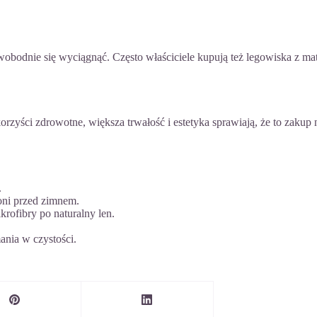
bodnie się wyciągnąć. Często właściciele kupują też legowiska z mate
ści zdrowotne, większa trwałość i estetyka sprawiają, że to zakup na l
.
roni przed zimnem.
krofibry po naturalny len.
ania w czystości.