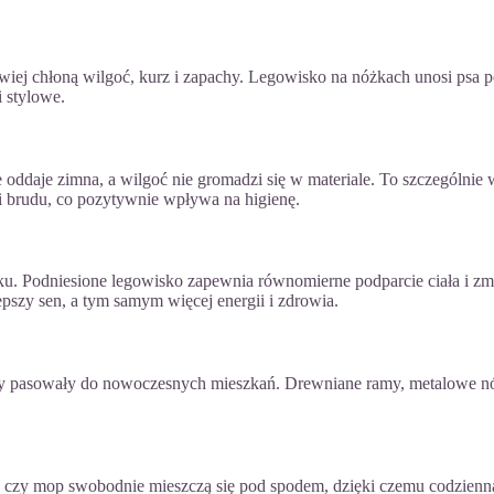
atwiej chłoną wilgoć, kurz i zapachy. Legowisko na nóżkach unosi psa
i stylowe.
oddaje zimna, a wilgoć nie gromadzi się w materiale. To szczególnie 
i brudu, co pozytywnie wpływa na higienę.
ku. Podniesione legowisko zapewnia równomierne podparcie ciała i zm
pszy sen, a tym samym więcej energii i zdrowia.
aby pasowały do nowoczesnych mieszkań. Drewniane ramy, metalowe nóżk
cz czy mop swobodnie mieszczą się pod spodem, dzięki czemu codzienna