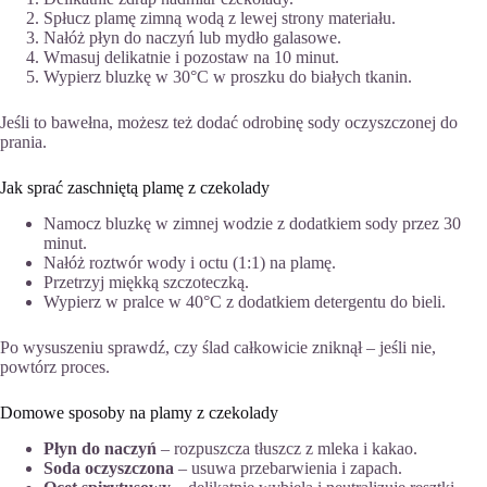
Spłucz plamę zimną wodą z lewej strony materiału.
Nałóż płyn do naczyń lub mydło galasowe.
Wmasuj delikatnie i pozostaw na 10 minut.
Wypierz bluzkę w 30°C w proszku do białych tkanin.
Jeśli to bawełna, możesz też dodać odrobinę sody oczyszczonej do
prania.
Jak sprać zaschniętą plamę z czekolady
Namocz bluzkę w zimnej wodzie z dodatkiem sody przez 30
minut.
Nałóż roztwór wody i octu (1:1) na plamę.
Przetrzyj miękką szczoteczką.
Wypierz w pralce w 40°C z dodatkiem detergentu do bieli.
Po wysuszeniu sprawdź, czy ślad całkowicie zniknął – jeśli nie,
powtórz proces.
Domowe sposoby na plamy z czekolady
Płyn do naczyń
– rozpuszcza tłuszcz z mleka i kakao.
Soda oczyszczona
– usuwa przebarwienia i zapach.