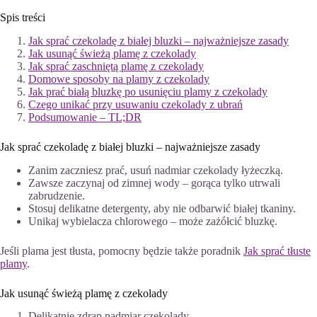
Spis treści
Jak sprać czekoladę z białej bluzki – najważniejsze zasady
Jak usunąć świeżą plamę z czekolady
Jak sprać zaschniętą plamę z czekolady
Domowe sposoby na plamy z czekolady
Jak prać białą bluzkę po usunięciu plamy z czekolady
Czego unikać przy usuwaniu czekolady z ubrań
Podsumowanie – TL;DR
Jak sprać czekoladę z białej bluzki – najważniejsze zasady
Zanim zaczniesz prać, usuń nadmiar czekolady łyżeczką.
Zawsze zaczynaj od zimnej wody – gorąca tylko utrwali
zabrudzenie.
Stosuj delikatne detergenty, aby nie odbarwić białej tkaniny.
Unikaj wybielacza chlorowego – może zażółcić bluzkę.
Jeśli plama jest tłusta, pomocny będzie także poradnik
Jak sprać tłuste
plamy
.
Jak usunąć świeżą plamę z czekolady
Delikatnie zdrap nadmiar czekolady.