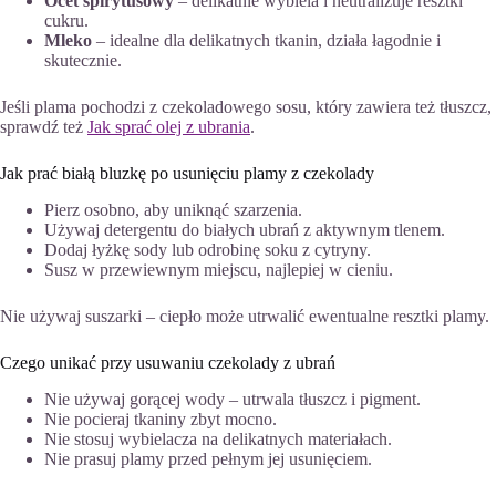
Ocet spirytusowy
– delikatnie wybiela i neutralizuje resztki
cukru.
Mleko
– idealne dla delikatnych tkanin, działa łagodnie i
skutecznie.
Jeśli plama pochodzi z czekoladowego sosu, który zawiera też tłuszcz,
sprawdź też
Jak sprać olej z ubrania
.
Jak prać białą bluzkę po usunięciu plamy z czekolady
Pierz osobno, aby uniknąć szarzenia.
Używaj detergentu do białych ubrań z aktywnym tlenem.
Dodaj łyżkę sody lub odrobinę soku z cytryny.
Susz w przewiewnym miejscu, najlepiej w cieniu.
Nie używaj suszarki – ciepło może utrwalić ewentualne resztki plamy.
Czego unikać przy usuwaniu czekolady z ubrań
Nie używaj gorącej wody – utrwala tłuszcz i pigment.
Nie pocieraj tkaniny zbyt mocno.
Nie stosuj wybielacza na delikatnych materiałach.
Nie prasuj plamy przed pełnym jej usunięciem.