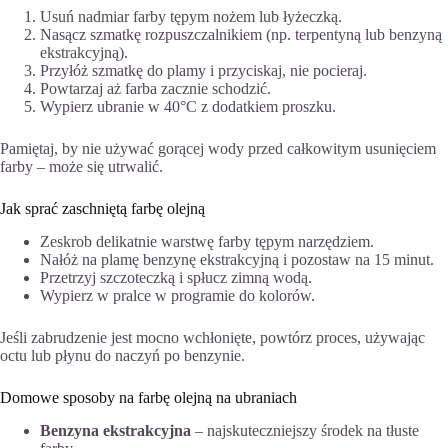
Usuń nadmiar farby tępym nożem lub łyżeczką.
Nasącz szmatkę rozpuszczalnikiem (np. terpentyną lub benzyną
ekstrakcyjną).
Przyłóż szmatkę do plamy i przyciskaj, nie pocieraj.
Powtarzaj aż farba zacznie schodzić.
Wypierz ubranie w 40°C z dodatkiem proszku.
Pamiętaj, by nie używać gorącej wody przed całkowitym usunięciem
farby – może się utrwalić.
Jak sprać zaschniętą farbę olejną
Zeskrob delikatnie warstwę farby tępym narzędziem.
Nałóż na plamę benzynę ekstrakcyjną i pozostaw na 15 minut.
Przetrzyj szczoteczką i spłucz zimną wodą.
Wypierz w pralce w programie do kolorów.
Jeśli zabrudzenie jest mocno wchłonięte, powtórz proces, używając
octu lub płynu do naczyń po benzynie.
Domowe sposoby na farbę olejną na ubraniach
Benzyna ekstrakcyjna
– najskuteczniejszy środek na tłuste