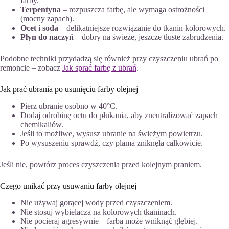
farby.
Terpentyna
– rozpuszcza farbę, ale wymaga ostrożności
(mocny zapach).
Ocet i soda
– delikatniejsze rozwiązanie do tkanin kolorowych.
Płyn do naczyń
– dobry na świeże, jeszcze tłuste zabrudzenia.
Podobne techniki przydadzą się również przy czyszczeniu ubrań po
remoncie – zobacz
Jak sprać farbę z ubrań
.
Jak prać ubrania po usunięciu farby olejnej
Pierz ubranie osobno w 40°C.
Dodaj odrobinę octu do płukania, aby zneutralizować zapach
chemikaliów.
Jeśli to możliwe, wysusz ubranie na świeżym powietrzu.
Po wysuszeniu sprawdź, czy plama zniknęła całkowicie.
Jeśli nie, powtórz proces czyszczenia przed kolejnym praniem.
Czego unikać przy usuwaniu farby olejnej
Nie używaj gorącej wody przed czyszczeniem.
Nie stosuj wybielacza na kolorowych tkaninach.
Nie pocieraj agresywnie – farba może wniknąć głębiej.