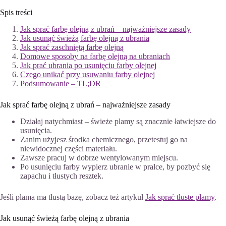
Spis treści
Jak sprać farbę olejną z ubrań – najważniejsze zasady
Jak usunąć świeżą farbę olejną z ubrania
Jak sprać zaschniętą farbę olejną
Domowe sposoby na farbę olejną na ubraniach
Jak prać ubrania po usunięciu farby olejnej
Czego unikać przy usuwaniu farby olejnej
Podsumowanie – TL;DR
Jak sprać farbę olejną z ubrań – najważniejsze zasady
Działaj natychmiast – świeże plamy są znacznie łatwiejsze do
usunięcia.
Zanim użyjesz środka chemicznego, przetestuj go na
niewidocznej części materiału.
Zawsze pracuj w dobrze wentylowanym miejscu.
Po usunięciu farby wypierz ubranie w pralce, by pozbyć się
zapachu i tłustych resztek.
Jeśli plama ma tłustą bazę, zobacz też artykuł
Jak sprać tłuste plamy
.
Jak usunąć świeżą farbę olejną z ubrania