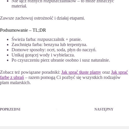
Nie łącz różnych rozpuszczalników – to może zniszczyć
materiał.
Zawsze zachowuj ostrożność i działaj etapami.
Podsumowanie – TL;DR
Świeża farba: rozpuszczalnik + pranie.
Zaschnięta farba: benzyna lub terpentyna.
Domowe sposoby: ocet, soda, płyn do naczyń.
Unikaj gorącej wody i wybielacza.
Po czyszczeniu pierz ubranie osobno i susz naturalnie.
Zobacz też powiązane poradniki:
Jak sprać tłuste plamy
oraz
Jak sprać
farbę z ubrań
– razem pomogą Ci pozbyć się wszystkich rodzajów
plam malarskich.
POPRZEDNI
NASTĘPNY