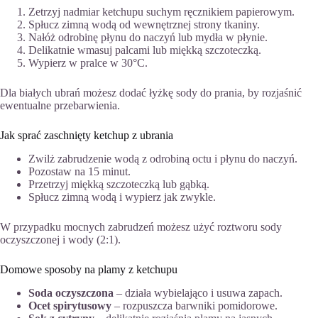
Zetrzyj nadmiar ketchupu suchym ręcznikiem papierowym.
Spłucz zimną wodą od wewnętrznej strony tkaniny.
Nałóż odrobinę płynu do naczyń lub mydła w płynie.
Delikatnie wmasuj palcami lub miękką szczoteczką.
Wypierz w pralce w 30°C.
Dla białych ubrań możesz dodać łyżkę sody do prania, by rozjaśnić
ewentualne przebarwienia.
Jak sprać zaschnięty ketchup z ubrania
Zwilż zabrudzenie wodą z odrobiną octu i płynu do naczyń.
Pozostaw na 15 minut.
Przetrzyj miękką szczoteczką lub gąbką.
Spłucz zimną wodą i wypierz jak zwykle.
W przypadku mocnych zabrudzeń możesz użyć roztworu sody
oczyszczonej i wody (2:1).
Domowe sposoby na plamy z ketchupu
Soda oczyszczona
– działa wybielająco i usuwa zapach.
Ocet spirytusowy
– rozpuszcza barwniki pomidorowe.