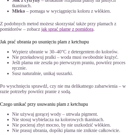
Sok z cytryny
– delikatnie rozjaśnia plamy na jasnych
tkaninach.
Mleko
– pomaga w wyciągnięciu koloru z włókien.
Z podobnych metod możesz skorzystać także przy plamach z
pomidorów – zobacz
jak sprać plamę z pomidora
.
Jak prać ubrania po usunięciu plam z ketchupu
Wypierz ubranie w 30–40°C z detergentem do kolorów.
Nie przeładowuj pralki – woda musi swobodnie krążyć.
Jeśli plama nie zeszła po pierwszym praniu, powtórz proces
ręcznie.
Susz naturalnie, unikaj suszarki.
Po wyschnięciu sprawdź, czy nie ma delikatnego zabarwienia – w
razie potrzeby powtórz pranie z sodą.
Czego unikać przy usuwaniu plam z ketchupu
Nie używaj gorącej wody – utrwala pigment.
Nie stosuj wybielacza na kolorowych tkaninach.
Nie pocieraj zbyt mocno, by nie uszkodzić włókien.
Nie prasuj ubrania, dopóki plama nie zniknie całkowicie.