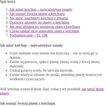
Spis treści
Jak sprać ketchup – najważniejsze zasady
Jak usunąć świeżą plamę z ketchupu
Jak sprać zaschnięty ketchup z ubrania
Domowe sposoby na plamy z ketchupu
Jak prać ubrania po usunięciu plam z ketchupu
Czego unikać przy usuwaniu plam z ketchupu
Podsumowanie – TL;DR
Jak sprać ketchup – najważniejsze zasady
Usuń nadmiar sosu nożem lub łyżeczką – nie wcieraj go w
tkaninę.
Zanim wypierzesz, spłucz plamę zimną wodą z lewej strony
materiału.
Unikaj gorącej wody, bo utrwala barwnik.
Zanim włożysz ubranie do pralki, potraktuj plamę domowym
środkiem czyszczącym.
Jeśli ketchup zostawił tłusty ślad, zobacz też poradnik
jak sprać tłuste
plamy
.
Jak usunąć świeżą plamę z ketchupu