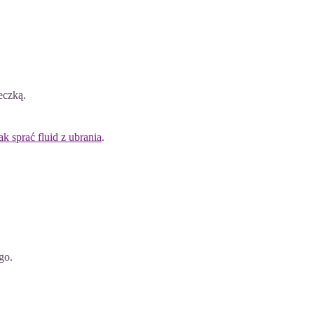
eczką.
jak sprać fluid z ubrania
.
go.