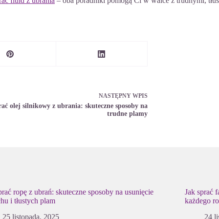
rać fluid z ubrania
– oba poradniki pomogą Ci w walce z trudnymi, tł
NASTĘPNY
WPIS
rać olej silnikowy z ubrania: skuteczne sposoby na
trudne plamy
prać ropę z ubrań: skuteczne sposoby na usunięcie
Jak sprać 
hu i tłustych plam
każdego ro
25 listopada, 2025
24 l