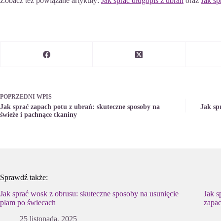
Zobacz też powiązane artykuły:
Jak sprać długopis z ubrań
oraz
Jak sp
POPRZEDNI
WPIS
Jak sprać zapach potu z ubrań: skuteczne sposoby na
Jak sp
świeże i pachnące tkaniny
Sprawdź także:
Jak sprać wosk z obrusu: skuteczne sposoby na usunięcie
Jak s
plam po świecach
zapac
25 listopada, 2025