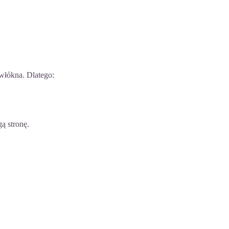
 włókna. Dlatego:
ą stronę.