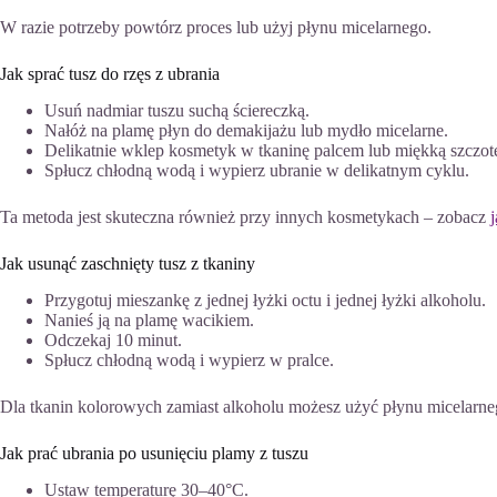
W razie potrzeby powtórz proces lub użyj płynu micelarnego.
Jak sprać tusz do rzęs z ubrania
Usuń nadmiar tuszu suchą ściereczką.
Nałóż na plamę płyn do demakijażu lub mydło micelarne.
Delikatnie wklep kosmetyk w tkaninę palcem lub miękką szczot
Spłucz chłodną wodą i wypierz ubranie w delikatnym cyklu.
Ta metoda jest skuteczna również przy innych kosmetykach – zobacz
Jak usunąć zaschnięty tusz z tkaniny
Przygotuj mieszankę z jednej łyżki octu i jednej łyżki alkoholu.
Nanieś ją na plamę wacikiem.
Odczekaj 10 minut.
Spłucz chłodną wodą i wypierz w pralce.
Dla tkanin kolorowych zamiast alkoholu możesz użyć płynu micelarne
Jak prać ubrania po usunięciu plamy z tuszu
Ustaw temperaturę 30–40°C.