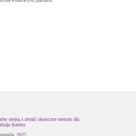
usto-barwnikowymi plamami.
farbę olejną z ubrań: skuteczne metody dla
dzaju tkaniny
istopada, 2025