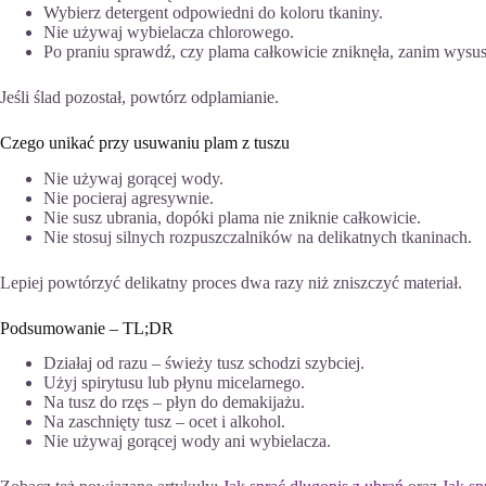
Wybierz detergent odpowiedni do koloru tkaniny.
Nie używaj wybielacza chlorowego.
Po praniu sprawdź, czy plama całkowicie zniknęła, zanim wysus
Jeśli ślad pozostał, powtórz odplamianie.
Czego unikać przy usuwaniu plam z tuszu
Nie używaj gorącej wody.
Nie pocieraj agresywnie.
Nie susz ubrania, dopóki plama nie zniknie całkowicie.
Nie stosuj silnych rozpuszczalników na delikatnych tkaninach.
Lepiej powtórzyć delikatny proces dwa razy niż zniszczyć materiał.
Podsumowanie – TL;DR
Działaj od razu – świeży tusz schodzi szybciej.
Użyj spirytusu lub płynu micelarnego.
Na tusz do rzęs – płyn do demakijażu.
Na zaschnięty tusz – ocet i alkohol.
Nie używaj gorącej wody ani wybielacza.