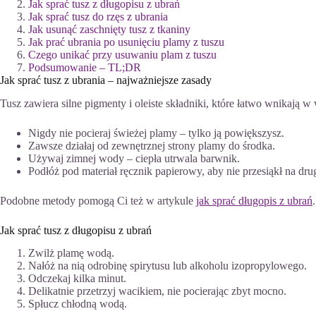
Jak sprać tusz z długopisu z ubrań
Jak sprać tusz do rzęs z ubrania
Jak usunąć zaschnięty tusz z tkaniny
Jak prać ubrania po usunięciu plamy z tuszu
Czego unikać przy usuwaniu plam z tuszu
Podsumowanie – TL;DR
Jak sprać tusz z ubrania – najważniejsze zasady
Tusz zawiera silne pigmenty i oleiste składniki, które łatwo wnikają w
Nigdy nie pocieraj świeżej plamy – tylko ją powiększysz.
Zawsze działaj od zewnętrznej strony plamy do środka.
Używaj zimnej wody – ciepła utrwala barwnik.
Podłóż pod materiał ręcznik papierowy, aby nie przesiąkł na drug
Podobne metody pomogą Ci też w artykule
jak sprać długopis z ubrań
.
Jak sprać tusz z długopisu z ubrań
Zwilż plamę wodą.
Nałóż na nią odrobinę spirytusu lub alkoholu izopropylowego.
Odczekaj kilka minut.
Delikatnie przetrzyj wacikiem, nie pocierając zbyt mocno.
Spłucz chłodną wodą.